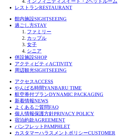
インフィニティスイート・2ベッドルーム
レストラン
RESTAURANT
館内施設
SIGHTSEEING
過ごし方
STAY
ファミリー
カップル
女子
シニア
併設施設
SHOP
アクティビティ
ACTIVITY
周辺観光
SIGHTSEEING
アクセス
ACCESS
やんばる時間
YANBARU TIME
航空券付プラン
DYNAMIC PACKAGING
新着情報
NEWS
よくあるご質問
FAQ
個人情報保護方針
PRIVACY POLICY
宿泊約款
AGREEMENT
パンフレット
PAMPHLET
カスタマーハラスメントポリシー
CUSTOMER