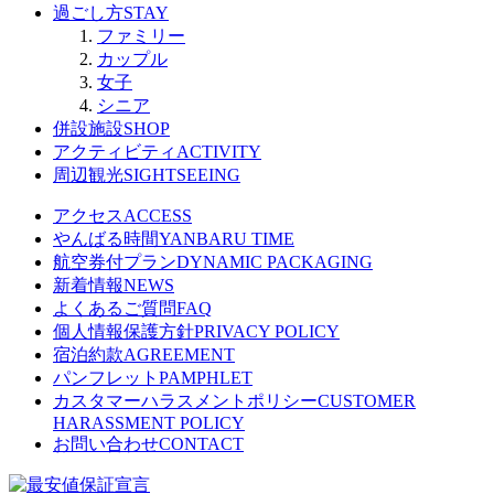
過ごし方
STAY
ファミリー
カップル
女子
シニア
併設施設
SHOP
アクティビティ
ACTIVITY
周辺観光
SIGHTSEEING
アクセス
ACCESS
やんばる時間
YANBARU TIME
航空券付プラン
DYNAMIC PACKAGING
新着情報
NEWS
よくあるご質問
FAQ
個人情報保護方針
PRIVACY POLICY
宿泊約款
AGREEMENT
パンフレット
PAMPHLET
カスタマーハラスメントポリシー
CUSTOMER
HARASSMENT POLICY
お問い合わせ
CONTACT