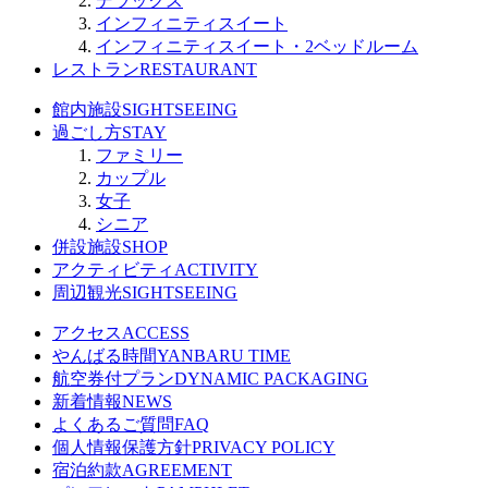
デラックス
インフィニティスイート
インフィニティスイート・2ベッドルーム
レストラン
RESTAURANT
館内施設
SIGHTSEEING
過ごし方
STAY
ファミリー
カップル
女子
シニア
併設施設
SHOP
アクティビティ
ACTIVITY
周辺観光
SIGHTSEEING
アクセス
ACCESS
やんばる時間
YANBARU TIME
航空券付プラン
DYNAMIC PACKAGING
新着情報
NEWS
よくあるご質問
FAQ
個人情報保護方針
PRIVACY POLICY
宿泊約款
AGREEMENT