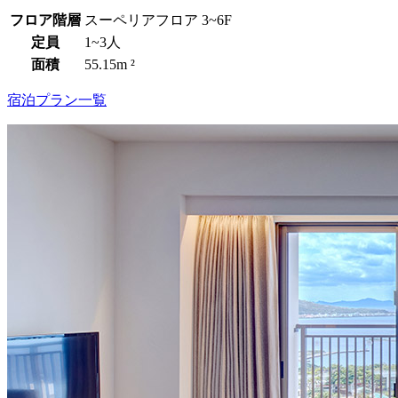
フロア階層
スーペリアフロア 3~6F
定員
1~3人
面積
55.15m ²
宿泊プラン一覧