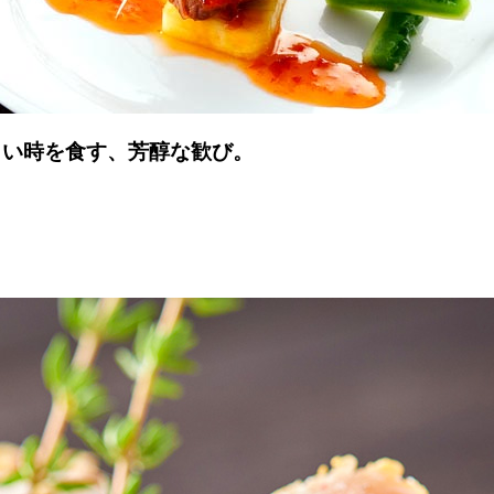
しい時を食す、芳醇な歓び。