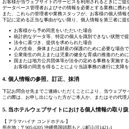
お客様が当ウェブサイトのサービスを利用されるときにご提
データベース管理者およびその情報を必要とする業務に携わ
また、これらの管理者や業務スタッフが、お客様の個人情報
下記に定める正当な事由がない限り、個人情報を第三者に提
お客様から予め同意をいただいた場合
統計的なデータ等、特定の個人を識別できない状態で提
法令に基づき、提供を求められた場合
人の生命、身体または財産の保護のために必要な場合で
公衆衛生の向上または児童の健全な育成の推進のために
国または地方公共団体等が法令の定める事務を実施する
お客様の同意を得ることにより当該事務の遂行に支障を
4. 個人情報の参照、訂正、抹消
下記お問合せ先までご連絡いただくことにより、当ウェブサ
この際は、お申し出になった方がご本人か、またはその代理
5. 当ホテルウェブサイトにおける個人情報の取り
【 アラマハイナ コンドホテル 】
所在地：〒905-0205 沖縄県国頭郡もとぶ町山川1421-1