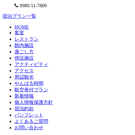
0980-51-7800
宿泊プラン一覧
HOME
客室
レストラン
館内施設
過ごし方
併設施設
アクティビティ
アクセス
周辺観光
やんばる時間
航空券付プラン
新着情報
個人情報保護方針
宿泊約款
パンフレット
よくあるご質問
お問い合わせ